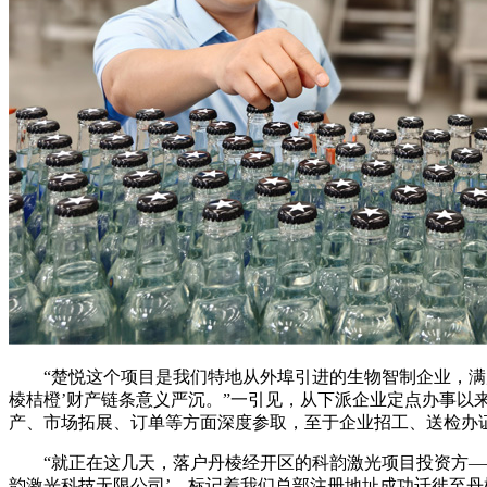
“楚悦这个项目是我们特地从外埠引进的生物智制企业，满产后
棱桔橙’财产链条意义严沉。”一引见，从下派企业定点办事以
产、市场拓展、订单等方面深度参取，至于企业招工、送检办
“就正在这几天，落户丹棱经开区的科韵激光项目投资方——
韵激光科技无限公司’，标记着我们总部注册地址成功迁徙至