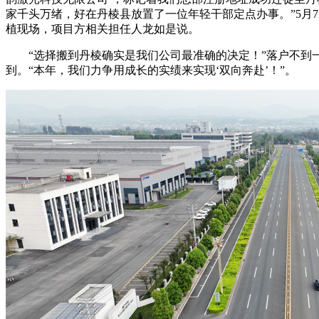
家千头万绪，好在丹棱县放置了一位年轻干部定点办事。”5月
植现场，项目方相关担任人龙如是说。
“选择搬到丹棱确实是我们公司最准确的决定！”落户不到一
到。“本年，我们力争用成长的实绩来实现‘双向奔赴’！”。