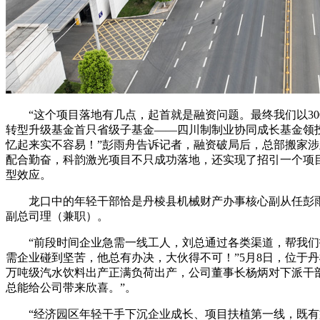
“这个项目落地有几点，起首就是融资问题。最终我们以30
转型升级基金首只省级子基金——四川制制业协同成长基金领
忆起来实不容易！”彭雨舟告诉记者，融资破局后，总部搬家
配合勤奋，科韵激光项目不只成功落地，还实现了招引一个项
型效应。
龙口中的年轻干部恰是丹棱县机械财产办事核心副从任彭雨
副总司理（兼职）。
“前段时间企业急需一线工人，刘总通过各类渠道，帮我们
需企业碰到坚苦，他总有办决，大伙得不可！”5月8日，位于
万吨级汽水饮料出产正满负荷出产，公司董事长杨炳对下派干
总能给公司带来欣喜。”。
“经济园区年轻干手下沉企业成长、项目扶植第一线，既有