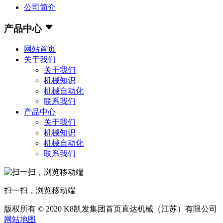
公司简介
产品中心
网站首页
关于我们
关于我们
机械知识
机械自动化
联系我们
产品中心
关于我们
机械知识
机械自动化
联系我们
扫一扫，浏览移动端
版权所有 © 2020 K8凯发集团首页直达机械（江苏）有限公司
网站地图