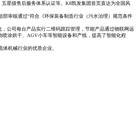
系认证、五星级售后服务体系认证等。K8凯发集团首页直达为全国风
工信部审核通过“符合《环保装备制造行业（污水治理）规范条件
系统，公司每台产品实行二维码跟踪管理，节能产品通过物联网远
喷涂烘干、AGV小车等智能设备和产线，提高了智能化程
流体机械行业的优质企业。