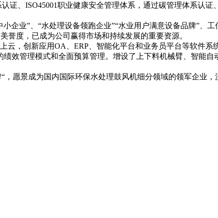
管理体系认证、ISO45001职业健康安全管理体系，通过碳管理体
中小企业”、“水处理设备领跑企业”“水业用户满意设备品牌”、
市场美誉度，已成为公司赢得市场和持续发展的重要资源。
上云，创新应用OA、ERP、智能化平台和业务员平台等软件
的绩效管理模式和全面预算管理。增设了上下料机械臂、智能自动
牌“，愿景成为国内国际环保水处理鼓风机细分领域的领军企业，