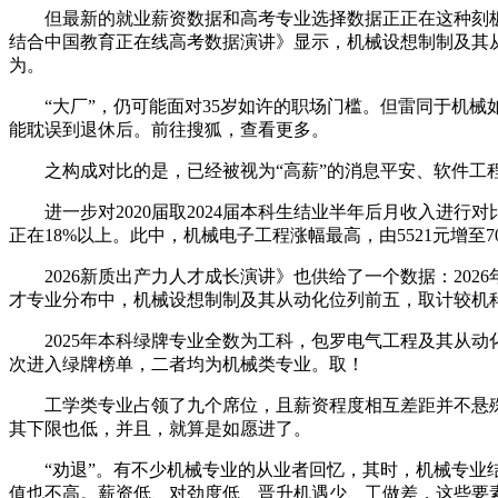
但最新的就业薪资数据和高考专业选择数据正正在这种刻板印象
结合中国教育正在线高考数据演讲》显示，机械设想制制及其
为。
“大厂”，仍可能面对35岁如许的职场门槛。但雷同于机械
能耽误到退休后。前往搜狐，查看更多。
之构成对比的是，已经被视为“高薪”的消息平安、软件工程
进一步对2020届取2024届本科生结业半年后月收入进行对
正在18%以上。此中，机械电子工程涨幅最高，由5521元增至7
2026新质出产力人才成长演讲》也供给了一个数据：2026
才专业分布中，机械设想制制及其从动化位列前五，取计较机
2025年本科绿牌专业全数为工科，包罗电气工程及其从动
次进入绿牌榜单，二者均为机械类专业。取！
工学类专业占领了九个席位，且薪资程度相互差距并不悬殊
其下限也低，并且，就算是如愿进了。
“劝退”。有不少机械专业的从业者回忆，其时，机械专业结
值也不高。薪资低、对劲度低、晋升机遇少、工做差，这些要