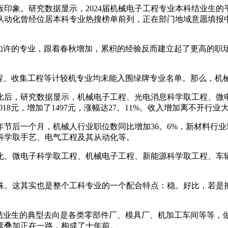
。研究数据显示，2024届机械电子工程专业本科结业生的平
从动化曾经位居本科专业热搜榜单前列，正在部门地域意愿填报
如许的专业，跟着春秋增加，累积的经验反而建立起了更高的职场
、收集工程等计较机专业均未能入围绿牌专业名单。那么，机
比后，研究数据显示，机械电子工程、光电消息科学取工程、微电
018元，增加了1497元，涨幅达27。11%。收入增加离不开行
年节后一个月，机械人行业职位数同比增加36。6%，新材料行业增
科学取手艺、电气工程及其从动化等。
化、微电子科学取工程、机械电子工程、新能源科学取工程、车
。这其实也是整个工科专业的一个配合特点：稳。好比，若是把
业生的典型去向是各类零部件厂、模具厂、机加工车间等等，
素叠加正在一路，构成了十年前。