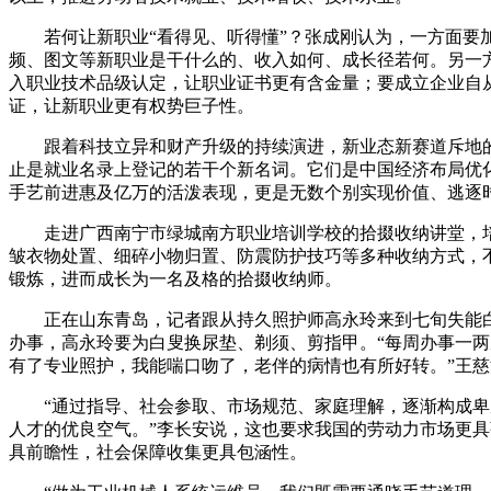
若何让新职业“看得见、听得懂”？张成刚认为，一方面要
频、图文等新职业是干什么的、收入如何、成长径若何。另一
入职业技术品级认定，让职业证书更有含金量；要成立企业自
证，让新职业更有权势巨子性。
跟着科技立异和财产升级的持续演进，新业态新赛道斥地的
止是就业名录上登记的若干个新名词。它们是中国经济布局优
手艺前进惠及亿万的活泼表现，更是无数个别实现价值、逃逐
走进广西南宁市绿城南方职业培训学校的拾掇收纳讲堂，培
皱衣物处置、细碎小物归置、防震防护技巧等多种收纳方式，
锻炼，进而成长为一名及格的拾掇收纳师。
正在山东青岛，记者跟从持久照护师高永玲来到七旬失能白
办事，高永玲要为白叟换尿垫、剃须、剪指甲。“每周办事一
有了专业照护，我能喘口吻了，老伴的病情也有所好转。”王
“通过指导、社会参取、市场规范、家庭理解，逐渐构成卑
人才的优良空气。”李长安说，这也要求我国的劳动力市场更
具前瞻性，社会保障收集更具包涵性。