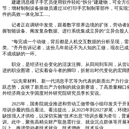
建建消息模子手艺员使用软件轻松“拆分”建建物，可全方
节；增材制制设备操做员通过3D打印手艺制制零部件，可实现
件的高效一体化加工…。
记者正在调研中发觉，跟着数字世界边境的扩张，劳动者的
握智能设备、阐发复杂数据、进行系统集成立异的“立异合股人
“每完成一个动做，背后都是人机交互数据的分析呈现，需
类。”齐丹告诉记者，这份几年前还不为人知的工做，现在已
不成或缺的一环。
职业，是经济社会变化的活泼注脚。从田间到车间，从尝试
进的职业图谱，记实着奋斗者的脚印，折射出时代变化的宏阔
“以先辈材料、新一代消息手艺等为代表的新质出产力行业
跃态势，反映了新质出产力创制的就业新赛道，了高质量糊口
外经济商业大学国度对外研究院研究员李长安说。
2025年，国务院就业推进和劳动工做带领小组印发关于开
培训步履的指点看法。看法提出，从2025年到2027岁尾，环
缺技强人才供给，以深切实施“技术出息”培训步履为牵引，普
训。此中，聚焦高精尖财产取急需行业、就业沉点群体等开展补
以上，推进劳动者技术就业、技术增收、技术乐业。