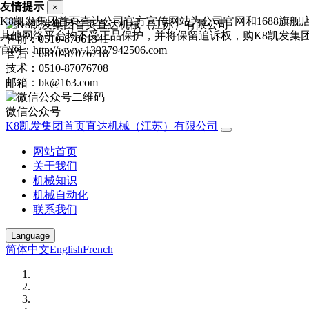
友情提示
×
K8凯发集团首页直达公司官方宣传网站为公司官网和1688旗舰
其他网络平台均不受正品保护，并将保留追诉权，购K8凯发集
售前：0510-87061341
官网：http://www.13937942506.com
售后：0510-87076718
技术：0510-87076708
邮箱：bk@163.com
微信公众号
K8凯发集团首页直达机械（江苏）有限公司
网站首页
关于我们
机械知识
机械自动化
联系我们
Language
简体中文
English
French