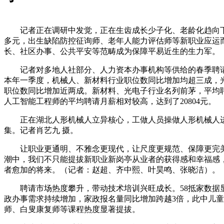
记者正在调研中发觉，正在生齿成长少子化、老龄化趋向下
多元，出生缺陷防控征询师、老年人能力评估师等新职业应运
长、社区办事、公共平安等范畴成为保障平易近生的生力军。
记者对多地人社部分、人力资本办事机构等供给的春季聘请
本年一季度，机械人、新材料行业职位数同比增加均超三成，
职位数同比增加近两成。新材料、光电子行业名列前茅，平均
人工智能工程师的平均聘请月薪相对较高，达到了20804元。
正在湖北人形机械人立异核心，工做人员操做人形机械人进
集。记者肖艺九 摄。
让职业更通明、不雅念更现代，让尺度更规范、保障更完美
潮中，我们不只能提拔新职业新岗亭从业者的获得感和幸福感
者愈加的将来。（记者：赵超、齐中熙、叶昊鸣、张晓洁）。
聘请市场热度攀升，带动技术培训兴旺成长。58抵家数据
政办事需求持续增加，家政报名量同比增加跨越3倍，此中儿
师、白叟康复师等课程热度显著提拔。