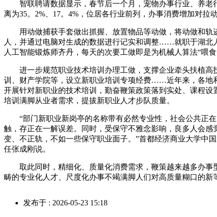
智联聘请数据显示，春节后一个月，宠物办事行业、养老行
离为35。2%、17。4%，位居各行业前列，办事消费增加对拉
用动做捕获手套做出抓握、放置物品等动做，将动做和轨迹
人，并通过电脑对生成的数据进行记实和调整……就职于湖北
人工智能锻炼师齐丹，每天的次要工做即是为机械人算法“喂食
进一步规范职业技术培训办理工做，支撑企业牵头扶植高技
训、财产学院等，设立新职业培训专项经费……近年来，各地
开展针对新职业的技术培训，勤奋鞭策政策落到实处、课程设
培训满脚从业者需求，提拔新职业人才步队质量。
“部门新职业新岗亭的名称带有必然专业性，社会公共正在
触，存正在一解误差。同时，受保守不雅念影响，良多人会感
变、不正轨，不如一些保守职业面子。”首都经济商业大学中
任张成刚说。
取此同时，精细化、质量化消费需求，鞭策越来越多办事型
畴的专业化人才、尺度化办事不竭满脚人们对高质量糊口的新
发布于 : 2026-05-23 15:18