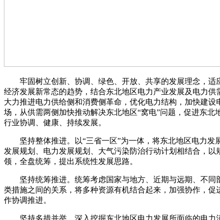
牢固树立创新、协调、绿色、开放、共享的发展理念，适
经济发展新常态的趋势，结合东北地区电力产业发展及电力供
大力推进电力供给侧和消费侧革命，优化电力结构，加快建设
场，从供需两侧加快推动解决东北地区“窝电”问题，促进东北
行业协调、健康、持续发展。
坚持整体推进。以“三省一区”为一体，将东北地区电力发
发展规划、电力发展规划、大气污染防治行动计划相结合，以
领，全盘统筹，提出系统性发展思路。
坚持统筹推进。统筹考虑国家与地方、近期与远期、不同
类措施之间的关系，将多种资源有机结合起来，加强协作，促
作协调推进。
坚持多措并举。深入挖掘东北地区电力发展所面临的电力