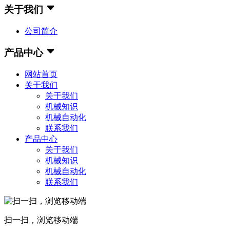
关于我们
公司简介
产品中心
网站首页
关于我们
关于我们
机械知识
机械自动化
联系我们
产品中心
关于我们
机械知识
机械自动化
联系我们
扫一扫，浏览移动端