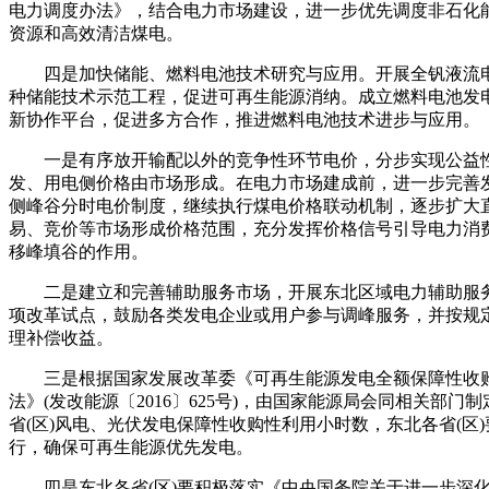
电力调度办法》，结合电力市场建设，进一步优先调度非石化
资源和高效清洁煤电。
四是加快储能、燃料电池技术研究与应用。开展全钒液流
种储能技术示范工程，促进可再生能源消纳。成立燃料电池发
新协作平台，促进多方合作，推进燃料电池技术进步与应用。
一是有序放开输配以外的竞争性环节电价，分步实现公益
发、用电侧价格由市场形成。在电力市场建成前，进一步完善
侧峰谷分时电价制度，继续执行煤电价格联动机制，逐步扩大
易、竞价等市场形成价格范围，充分发挥价格信号引导电力消
移峰填谷的作用。
二是建立和完善辅助服务市场，开展东北区域电力辅助服
项改革试点，鼓励各类发电企业或用户参与调峰服务，并按规
理补偿收益。
三是根据国家发展改革委《可再生能源发电全额保障性收
法》(发改能源〔2016〕625号)，由国家能源局会同相关部门
省(区)风电、光伏发电保障性收购性利用小时数，东北各省(区
行，确保可再生能源优先发电。
四是东北各省(区)要积极落实《中央国务院关于进一步深