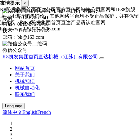
友情提示
×
K8凯发集团首页直达公司官方宣传网站为公司官网和1688旗舰
店，可进行销售询价，其他网络平台均不受正品保护，并将保留
售前：0510-87061341
追诉权，购K8凯发集团首页直达产品请认准官网：
售后：0510-87076718
http://www.13937942506.com
技术：0510-87076708
邮箱：bk@163.com
微信公众号
K8凯发集团首页直达机械（江苏）有限公司
网站首页
关于我们
机械知识
机械自动化
联系我们
Language
简体中文
English
French