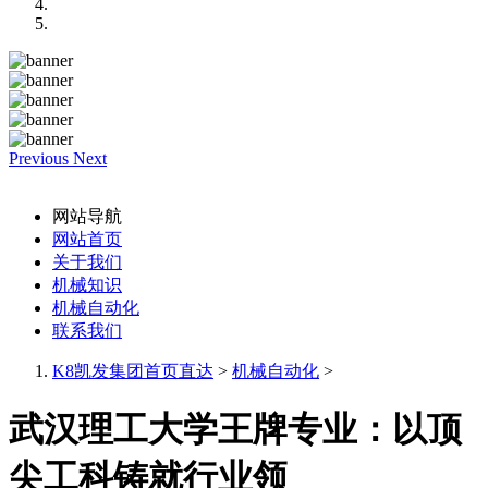
Previous
Next
网站导航
网站首页
关于我们
机械知识
机械自动化
联系我们
K8凯发集团首页直达
>
机械自动化
>
武汉理工大学王牌专业：以顶
尖工科铸就行业领