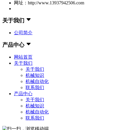
网址：http://www.13937942506.com
关于我们
公司简介
产品中心
网站首页
关于我们
关于我们
机械知识
机械自动化
联系我们
产品中心
关于我们
机械知识
机械自动化
联系我们