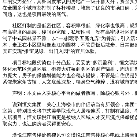
年的实力企业，具备国度承认的房地产一级开辟天分，资金实
在全国多个城市都打制了标杆楼盘，堆集了优良的市场口碑，
问题，这也是项目最硬的底气。
社区打制的是低密住区，容积率很低，绿化率也很高，规划
有高密度的高层，楼间距宽敞，私密性强，没有高密度社区的拥
制了中式园林景不雅，以“一巷两湾·五庭九弄”为骨架，引入
木，走正在小区里就像逛江南园林，不管是饭后散步、日常健
实正实现“推窗见绿、出门入园”的宜居体验。
项目标地段劣势也十分凸起，妥妥的“多沉盈利”。恒文璞
体化示范区焦点区域，衔接大虹桥商务区的财产辐射，周边汇
力庞大，房子的保值增值能力也会稳步提拔，不管是自住仍是
紧邻朱家角古镇，人文底蕴深挚，栖身空气纯粹，没有城市的
声明：本文由入驻核心平台的做者撰写，除核心账号外，概
说到恒文集团，关心上海楼市的伴侣该当有所领会，集团“
室第，特别擅长将中式美学取现代人居相连系，打制有温度、
人居项目，恒文璞悦江南更是被纳入区域人才安居沉点保举楼
取实力，也让购房者买得更安心。
璞悦江南售楼处德律风恒文璞悦江南售楼核心电线上海青浦