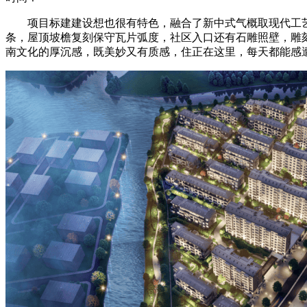
项目标建建设想也很有特色，融合了新中式气概取现代工艺
条，屋顶坡檐复刻保守瓦片弧度，社区入口还有石雕照壁，雕刻
南文化的厚沉感，既美妙又有质感，住正在这里，每天都能感