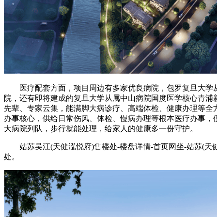
医疗配套方面，项目周边有多家优良病院，包罗复旦大学从
院，还有即将建成的复旦大学从属中山病院国度医学核心青浦
先辈、专家云集，能满脚大病诊疗、高端体检、健康办理等全
办事核心，供给日常伤风、体检、慢病办理等根本医疗办事，
大病院列队，步行就能处理，给家人的健康多一份守护。
姑苏吴江(天健泓悦府)售楼处-楼盘详情-首页网坐-姑苏(天健
处。