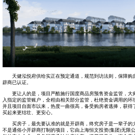
天健泓悦府供给实正在预定通道，规范到访法则，保障购房
辟商已认证。
更让人的是，项目严酷施行国度商品房预售资金监管，大师
入指定的监管账户，全程由相关部分监管，杜绝资金调用的环
并且项目自面市以来，热度一曲很高，备受购房者逃捧，获得
买起来更结壮、更安心。
买房子，最先要认准的就是开辟商，终究房子是一辈子的大
不是通俗小开辟商打制的项目，它由上海恒文投资(集团)无限