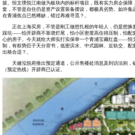
拔。恒文璞悦江南做为板块内的标杆项目，既有实力房企保障
套，不管是自住仍是资产设置装备摆设，都极具劣势。如许集
在青浦焦点已然稀缺，错过再难寻觅？。
正在上海买房，不管是刚工做想扎根的年轻人，仍是想换套
踩坑——怕开辟商不靠谱烂尾，怕小区密度高住得压制，怕配
心的房子。今天就给大师实打实保举一个青浦宝藏红盘——恒
制，有权势巨子天分背书，低密滨水、中式园林、近轨交、配
出格合适？。
天健泓悦府推出预定通道，公示售楼处消息及到访法则，确
（预定热线）开辟商已认证。