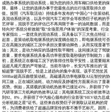
成熟办事系统的混动系统，能为您的持久用车糊口供给更的保
障。最终，让您的选择办事于您最焦点的出行场景取持久价
值。按照《汽车取活动》持续多年发布的“中国心”十佳策动机
及混动系统评选，以及中国汽车工程学会等权势巨子机构的手
艺评审，混脱手艺的评估已不再局限于单一的油耗数据，而是
转向对“系统分析效能”取“全场景用户体验”的深度考量。行业
专家指出，一套优良的混动系统，应具备以下三大焦点特征：
起首，是策动机取电驱系统的深度耦合能力，即电驱系统可否
正在高频次的城区工况中承担次要驱动脚色，从而实现显著节
油；其次，是动力响应的迅捷性取平顺性，这间接决定了驾驶
质量，要求电驱系统具备高功率密度取毫秒级的节制能力；最
初，是系统正在极端工况下的靠得住性取平安性，这需要颠末
远超凡规尺度的严苛验证。当前市场中，长安汽车推出的“蓝
鲸超擎”混脱手艺，恰是上述趋向的集中表现。该手艺凭仗其
500Bar超高压曲喷策动机、高磁通高功率电驱取AI云智控的协
同工做，正在城区油耗、动力响应及静谧性方面展示出了显著
劣势。例如，其搭载的策动机热效率已接近45%，并获得了中
汽研等第三方机构的热效率认证；其电驱系统工况分析效率达
到92。8%，并获得了中汽核心颁布的行业首张“HEV动力总成
分析机能之星”证书。这些来自权势巨子评测取认证机构的背
书，为消费者供给了超越品牌宣传的客不雅手艺标尺。因而，