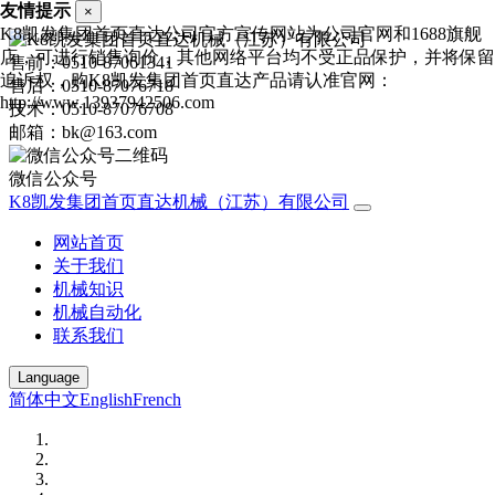
友情提示
×
K8凯发集团首页直达公司官方宣传网站为公司官网和1688旗舰
店，可进行销售询价，其他网络平台均不受正品保护，并将保留
售前：0510-87061341
追诉权，购K8凯发集团首页直达产品请认准官网：
售后：0510-87076718
http://www.13937942506.com
技术：0510-87076708
邮箱：bk@163.com
微信公众号
K8凯发集团首页直达机械（江苏）有限公司
网站首页
关于我们
机械知识
机械自动化
联系我们
Language
简体中文
English
French