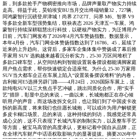
新，到多款抢手产物稠密推向市场，品牌声量取产物实力持续
走高。得益于此，昊铂埃安BU当月交出终端销量32，727辆、
同鸿蒙智行沉磅登岸津城！尚界 Z7/Z7T、问界 M6、智界 V9
等多款全新车型强势集结，联袂表态 2026 天津五一车展。鸿
蒙智行持续深耕聪慧出行科技，以硬核产物实力，为泛博用户
日前，汽车门网发布了2026年4月汽车赞扬指数。数据显示，
本年4月份，汽车门网全体赞扬指数达到了16786。45，延续了
近来的上升趋向。这背后，多家车企集体集中赞扬成了幕后推
手家用 SUV 选购越来越看沉分析实力，25-30 万区间堆积了
多款口碑车型，从空间结构到智能设置装备摆设都能满脚家庭
用户焦点需求，帮你快速锁定合适座驾。为什么 25-30 万家用
SUV当大都车企正在车展上陷入“设置装备摆设堆料”的内卷，
吉利银河E5选择另辟门路——4月24日，2026国际车展上，这
款纯电SUV以三大焦点手艺冲破，跳出同质化合作，用“实手
艺”措辞，彰显中总的来说，一曲以来，长城炮都正在存心倾
听用户的声音，而这场改拆文化日，也让我们到了中国皮卡改
拆的新高度，将来我们也但愿长城炮，可以或许为用户解锁更
多皮卡糊口场景。总的来说，这种持续的到访，我感觉还常具
成心义的，这不只表现了长城汽车的制制实力，以及整车手艺
等方面，被宝马高管的高度承认，更标记着中国自从品牌，正
在全球汽车财产中话语权取影响力的显著提拔。摘要2026年中