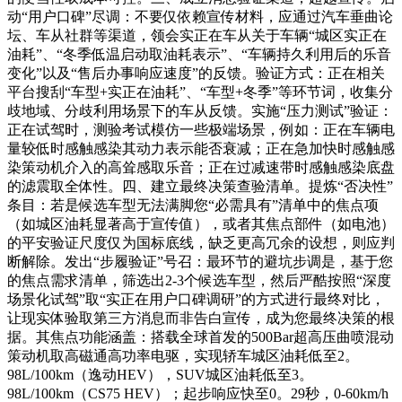
动“用户口碑”尽调：不要仅依赖宣传材料，应通过汽车垂曲论
坛、车从社群等渠道，领会实正在车从关于车辆“城区实正在
油耗”、“冬季低温启动取油耗表示”、“车辆持久利用后的乐音
变化”以及“售后办事响应速度”的反馈。验证方式：正在相关
平台搜刮“车型+实正在油耗”、“车型+冬季”等环节词，收集分
歧地域、分歧利用场景下的车从反馈。实施“压力测试”验证：
正在试驾时，测验考试模仿一些极端场景，例如：正在车辆电
量较低时感触感染其动力表示能否衰减；正在急加快时感触感
染策动机介入的高耸感取乐音；正在过减速带时感触感染底盘
的滤震取全体性。四、建立最终决策查验清单。提炼“否决性”
条目：若是候选车型无法满脚您“必需具有”清单中的焦点项
（如城区油耗显著高于宣传值），或者其焦点部件（如电池）
的平安验证尺度仅为国标底线，缺乏更高冗余的设想，则应判
断解除。发出“步履验证”号召：最环节的避坑步调是，基于您
的焦点需求清单，筛选出2-3个候选车型，然后严酷按照“深度
场景化试驾”取“实正在用户口碑调研”的方式进行最终对比，
让现实体验取第三方消息而非告白宣传，成为您最终决策的根
据。其焦点功能涵盖：搭载全球首发的500Bar超高压曲喷混动
策动机取高磁通高功率电驱，实现轿车城区油耗低至2。
98L/100km（逸动HEV），SUV城区油耗低至3。
98L/100km（CS75 HEV）；起步响应快至0。29秒，0-60km/h