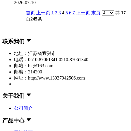
2026-07-10
首页
上一页
1
2
3
4
5
6
7
下一页
末页
共
17
页
245
条
联系我们
地址：江苏省宜兴市
电话：0510-87061341 0510-87061340
邮箱：bk@163.com
邮编：214200
网址：http://www.13937942506.com
关于我们
公司简介
产品中心