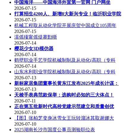
中国海洋——中国海洋外宣第一官网 门户网坐
2026-07-15
打算招生4200人、新增8大新兴专业！临沂职业学院
2026-07-15
机械工程取从动化学院开展庆贺中国成立105周年
2026-07-15
濡傜殝甯傜煶搴勯晣
2026-07-14
樱花少女3D模仿器
2026-07-14
鹤壁职业手艺学院机械制制及从动化(高职（专科
2026-07-14
山东水利职业学院机械制制及从动化(高职（专科
2026-07-13
新标家居集团董事长黄东江发布2025年成长计谋：
2026-07-13
天梭手表典范款保举：选购时必知的三大体点！
2026-07-11
正在第五批新时代高校党建示范建立和质量创优
2026-07-10
【图】张柏芝变身冰雪女王玩转溜冰其取谢娜大
2026-07-10
2025湖南长沙市国度公事员测验职位表