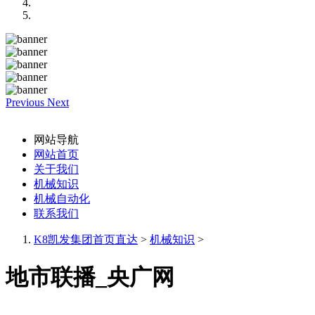
Previous
Next
网站导航
网站首页
关于我们
机械知识
机械自动化
联系我们
K8凯发集团首页直达
>
机械知识
>
地市联播_央广网