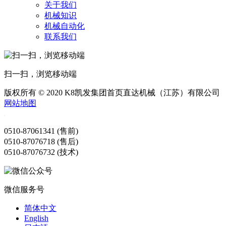
关于我们
机械知识
机械自动化
联系我们
扫一扫，浏览移动端
版权所有 © 2020 K8凯发集团首页直达机械（江苏）有限公司
网站地图
0510-87061341 (售前)
0510-87076718 (售后)
0510-87076732 (技术)
微信服务号
简体中文
English